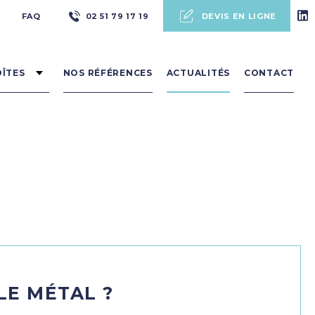
Pré
FAQ
02 51 79 17 19
DEVIS EN LIGNE
header
OÎTES
NOS RÉFÉRENCES
ACTUALITÉS
CONTACT
LE MÉTAL ?