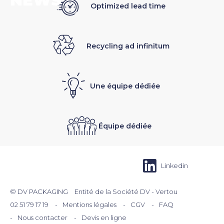
NEWS
Optimized lead time
Recycling ad infinitum
Une équipe dédiée
Équipe dédiée
Linkedin
Menu
© DV PACKAGING
Entité de la Société DV - Vertou
footer
02 51 79 17 19
Mentions légales
CGV
FAQ
Nous contacter
Devis en ligne