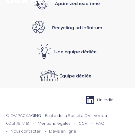
OUR REFERENCES
Optimized lead time
Recycling ad infinitum
Une équipe dédiée
Équipe dédiée
Linkedin
Menu
© DV PACKAGING
Entité de la Société DV - Vertou
footer
02 51 79 17 19
Mentions légales
CGV
FAQ
Nous contacter
Devis en ligne