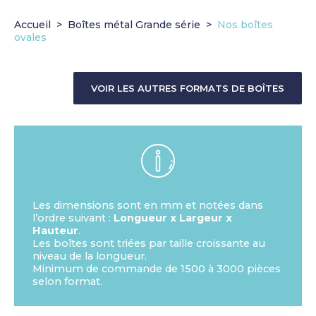
Accueil
Boîtes métal Grande série
Nos boîtes
ovales
VOIR LES AUTRES FORMATS DE BOÎTES
Les dimensions sont en mm et notées dans
l’ordre suivant :
Longueur x Largeur x
Hauteur
.
Les boîtes sont triées par taille croissante au
niveau de la longueur.
Minimum de commande de 1500 à 3000 pièces
selon format.