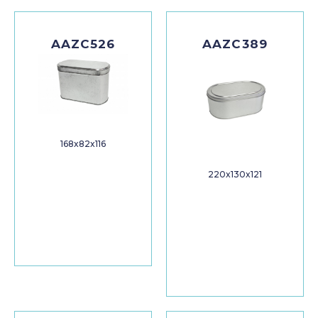
AAZC526
AAZC389
168x82x116
220x130x121