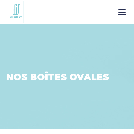
Go to
Menu
main
content
NOS BOÎTES OVALES