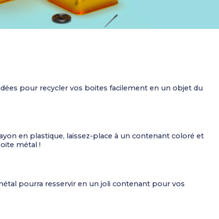
7 idées pour recycler vos boites facilement en un objet du
rayon en plastique, laissez-place à un contenant coloré et
toute neuve et assortie à la boite métal !
étal pourra resservir en un joli contenant pour vos