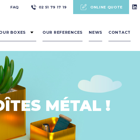
Pré
FAQ
02 51 79 17 19
ONLINE QUOTE
header
OUR BOXES
OUR REFERENCES
NEWS
CONTACT
OÎTES MÉTAL !