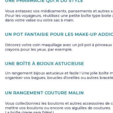
UNE PHARMACIE QUI A DU STYLE
Vous entassez vos médicaments, pansements et autres spar
Pour les voyageurs, réutilisez une petite boîte type boit
dans votre valise ou votre sac à main.
UN POT FANTAISIE POUR LES MAKE-UP ADDI
Décorez votre coin maquillage avec un joli pot à pinceaux
crayons pour les yeux, par exemple.
UNE BOÎTE À BIJOUX ASTUCIEUSE
Un rangement bijoux astucieux et facile ! Une jolie boîte 
organiser vos bagues, boucles d’oreilles ou autres bracele
UN RANGEMENT COUTURE MALIN
Vous collectionnez les boutons et autres accessoires de 
mettre vos boutons ou encore vos aiguilles de coutures. 
La boîte cirage sera l’idéal !