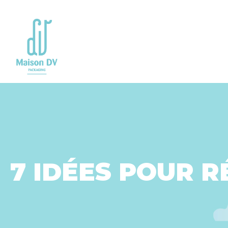
Go to
main
content
7 IDÉES POUR R