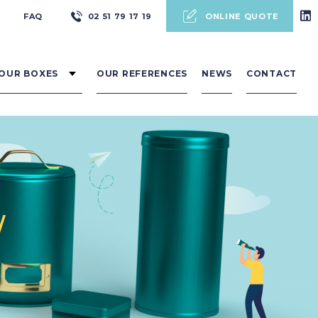
Pré
FAQ
02 51 79 17 19
ONLINE QUOTE
header
OUR BOXES
OUR REFERENCES
NEWS
CONTACT