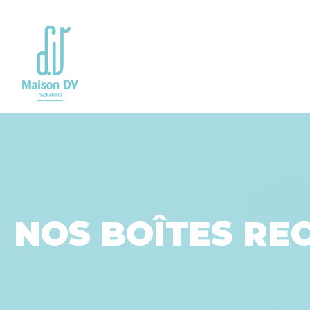
Go to
main
content
NOS BOÎTES RE